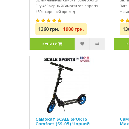
Оригинальный самокат Scale Sports
Вік: в
City 460 черныйСамокат scale sports
Вага: 
460 с хорошей проход..
Наван
1360 грн.
1900 грн.
13
КУПИТИ
К
Самокат SCALE SPORTS
Сам
Comfort (SS-05) Чорний
Max
USA