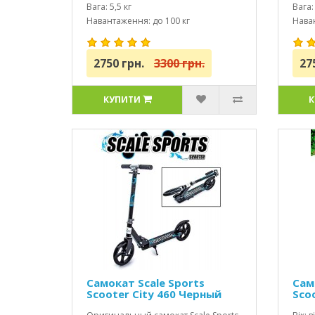
Вага: 5,5 кг
Вага: 
Навантаження: до 100 кг
Наван
2750 грн.
3300 грн.
27
КУПИТИ
К
Самокат Scale Sports
Сам
Scooter City 460 Черный
Sco
USA
USA