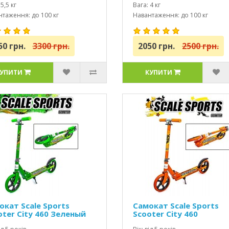
5,5 кг
Вага: 4 кг
таження: до 100 кг
Навантаження: до 100 кг
50 грн.
3300 грн.
2050 грн.
2500 грн.
УПИТИ
КУПИТИ
окат Scale Sports
Самокат Scale Sports
oter City 460 Зеленый
Scooter City 460
оранжевый USA