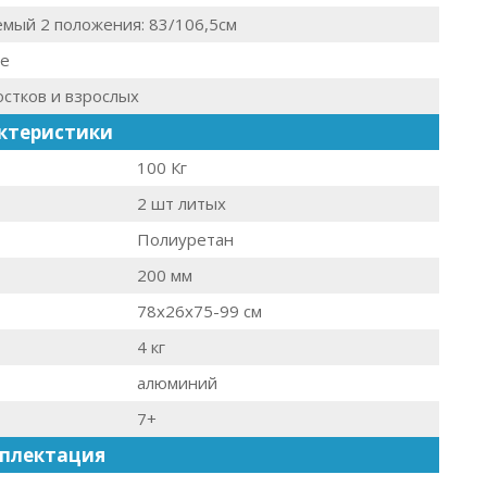
мый 2 положения: 83/106,5см
овые
стков и взрослых
ктеристики
100 Кг
2 шт литых
Полиуретан
200 мм
78х26х75-99 см
4 кг
алюминий
7+
плектация