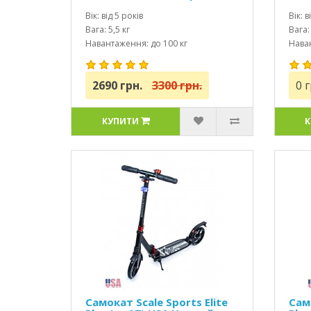
тор
Вік: від 5 років
Вік: в
Вага: 5,5 кг
Вага: 
Навантаження: до 100 кг
Наван
2690 грн.
3300 грн.
0 г
КУПИТИ
К
Самокат Scale Sports Elite
Само