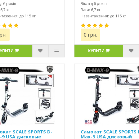
ід 6 років
Вік: від 6 років
6,7 кг
Вага: 6,7 кг
таження: до 115 кг
Навантаження: до 115 кг
рн.
0 грн.
УПИТИ
КУПИТИ
окат SCALE SPORTS D-
Самокат SCALE SPORTS 
-9 USA дисковые
Max-9 USA дисковый