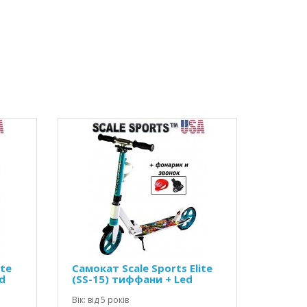
ite
Самокат Scale Sports Elite
d
(SS-15) тиффани + Led
фонарик
Вік: від 5 років