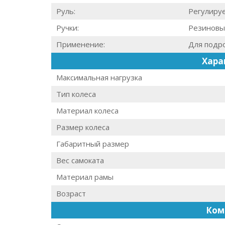
Руль:
Регулируе
Ручки:
Резин
Применение:
Для подро
Хара
Максимальная нагрузка
Тип колеса
Материал колеса
Размер колеса
Габаритный размер
Вес самоката
Материал рамы
Возраст
Ком