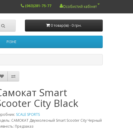
(063)281-75-77
Особистий кабінет
0 товар(ів) - 0 грн.
РІЗНЕ
Самокат Smart
Scooter City Black
иробник:
SCALE SPORTS
дель: САМОКАТ Двухколесный Smart Scooter City Черный
явність: Предзаказ