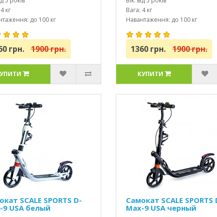
ід 5 років
Вік: від 5 років
4 кг
Вага: 4 кг
таження: до 100 кг
Навантаження: до 100 кг
60 грн.
1900 грн.
1360 грн.
1900 грн.
УПИТИ
КУПИТИ
окат SCALE SPORTS D-
Самокат SCALE SPORTS 
-9 USA белый
Max-9 USA черный