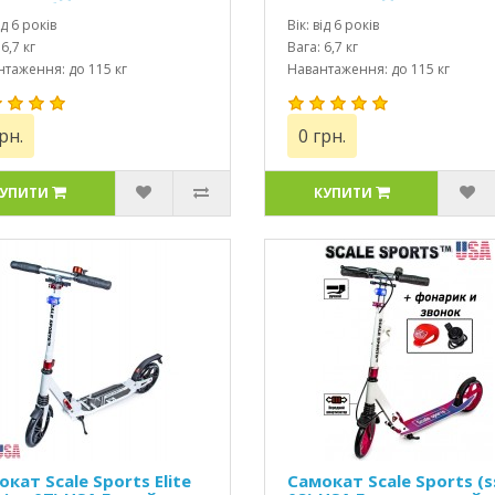
моза белый
тормоз черный
ід 6 років
Вік: від 6 років
6,7 кг
Вага: 6,7 кг
таження: до 115 кг
Навантаження: до 115 кг
рн.
0 грн.
УПИТИ
КУПИТИ
кат Scale Sports Elite
Самокат Scale Sports (s