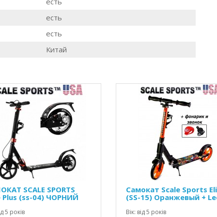
есть
есть
есть
Китай
ОКАТ SCALE SPORTS
Самокат Scale Sports El
e Plus (ss-04) ЧОРНИЙ
(SS-15) Оранжевый + Le
фонарик
ід 5 років
Вік: від 5 років