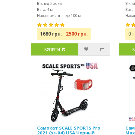
Вік: від 5 років
Вік: в
Вага: 4 кг
Вага: 
Навантаження: до 100 кг
Наван
1680 грн.
2500 грн.
0 г
КУПИТИ
К
Самокат SCALE SPORTS Pro
Сам
2021 (ss-04) USA Черный
Max