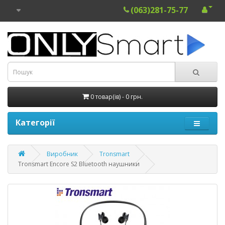
(063)281-75-77
0 товар(ів) - 0 грн.
Категорії
Виробник
Tronsmart
Tronsmart Encore S2 Bluetooth наушники