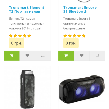
Tronsmart Element
Tronsmart Encore
T2 Портативная
S1 Bluetooth
блютуз колонка
наушники
Element T2 - самая
Tronsmart Encore S1 -
популярная и надежная
оригинальные
колонка 2017-го года!
беспроводные
Оригинал!+ Подарок от
наушники.+ Подарок от
магазина Onlysm..
компании 60 грн на ваш
0 грн.
0 грн.
мобильн..