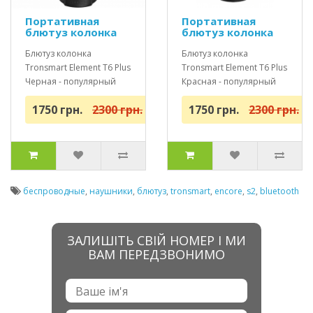
Портативная
Портативная
блютуз колонка
блютуз колонка
Tronsmart Element
Tronsmart Element
T6 Plus черная
Блютуз колонка
T6 Plus красная
Блютуз колонка
Tronsmart Element T6 Plus
Tronsmart Element T6 Plus
Черная - популярный
Красная - популярный
дизайн и самый
дизайн и самый
1750 грн.
2300 грн.
1750 грн.
2300 грн.
мощный звук! Оригин..
мощный звук! Ориги..
беспроводные
,
наушники
,
блютуз
,
tronsmart
,
encore
,
s2
,
bluetooth
ЗАЛИШІТЬ СВІЙ НОМЕР І МИ
ВАМ ПЕРЕДЗВОНИМО