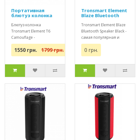
Портативная
Tronsmart Element
блютуз колонка
Blaze Bluetooth
Tronsmart Element
Speaker Black
T6 Camouflage
Блютуз колонка
Портативная
Tronsmart Element Blaze
блютуз колонка
Tronsmart Element T6
Bluetooth Speaker Black -
Camouflage -
самая популярная и
популярный дизайн и
надежная колонка 2018-
1550 грн.
1799 грн.
0 грн.
качественный звук!
го г..
Оригина..