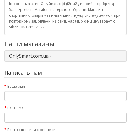
Інтернет-магазин OnlySmart-офіційний дистрибютор брендів
Scale Sports та Maraton, на території України. Магазин
спортивних товарів має низькі ціни, гнучку систему знижок, при
повторному замовленні на сайті, надаємо офіційну гарантію.
Viber - 063-281-75-77,
Наши магазины
OnlySmart.com.ua
Написать нам
Ваше имя
Ваш E-Mail
Ваш вопрос или сообщение