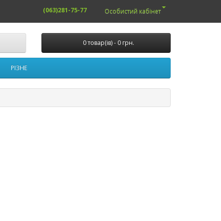
(063)281-75-77
Особистий кабінет
0 товар(ів) - 0 грн.
РІЗНЕ