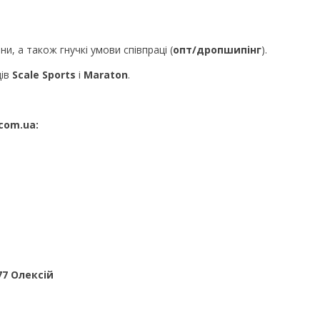
ни, а також гнучкі умови співпраці (
опт/дропшипінг
).
дів
Scale Sports
і
Maraton
.
com.ua:
77 Олексій