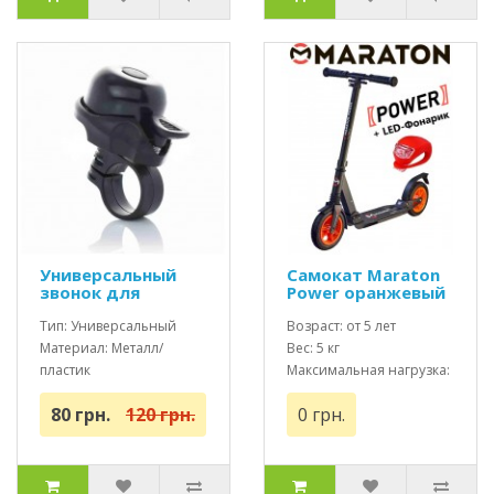
Универсальный
Самокат Maraton
звонок для
Power оранжевый
самоката,
надувные колеса +
велобега и
Тип: Универсальный
Led фонарик
Возраст: от 5 лет
велосипеда
Материал: Металл/
Вес: 5 кг
пластик
Максимальная нагрузка:
Цвет: Черный
до 120 кг
80 грн.
120 грн.
0 грн.