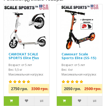
САМОКАТ SCALE
Самокат Scale
SPORTS Elite Plus
Sports Elite (SS-15)
(ss-04) БЕЛЫЙ
Оранжевый + Led
Возраст: от 5 лет
фонарик
Возраст: от 5 лет
Вес: 5,5 кг
Вес: 4 кг
Максимальная нагрузка:
Максимальная нагрузка:
до 100 кг
до 100 кг
2750 грн.
3300 грн.
2050 грн.
2500 грн.