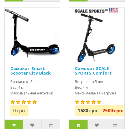
Самокат Smart
Самокат SCALE
Scooter City Black
SPORTS Comfort
(SS-05) Черный
Возраст: от 5 лет
USA
Возраст: от 5 лет
Вес: 4 кг
Вес: 4 кг
Максимальная нагрузка:
Максимальная нагрузка:
до 100 кг
до 100 кг
0 грн.
1680 грн.
2500 грн.