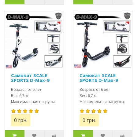
Самокат SCALE
Самокат SCALE
SPORTS D-Max-9
SPORTS D-Max-9
USA дисковые
USA дисковый
тормоза белый
Возраст: от 6 лет
тормоз черный
Возраст: от 6 лет
Вес: 6,7 кг
Вес: 6,7 кг
Максимальная нагрузка:
Максимальная нагрузка:
до 115 кг
до 115 кг
0 грн.
0 грн.