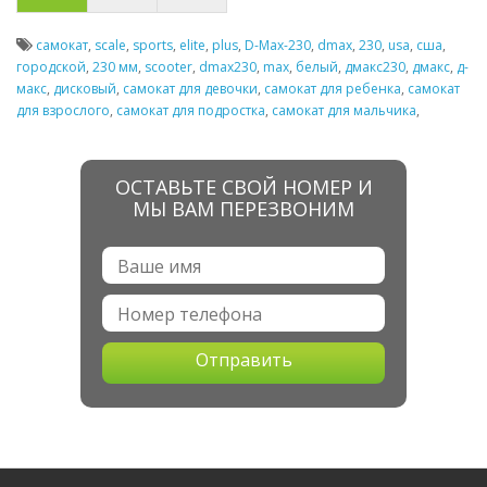
самокат
,
scale
,
sports
,
elite
,
plus
,
D-Max-230
,
dmax
,
230
,
usa
,
сша
,
городской
,
230 мм
,
scooter
,
dmax230
,
max
,
белый
,
дмакс230
,
дмакс
,
д-
макс
,
дисковый
,
самокат для девочки
,
самокат для ребенка
,
самокат
для взрослого
,
самокат для подростка
,
самокат для мальчика
,
ОСТАВЬТЕ СВОЙ НОМЕР И
МЫ ВАМ ПЕРЕЗВОНИМ
Отправить