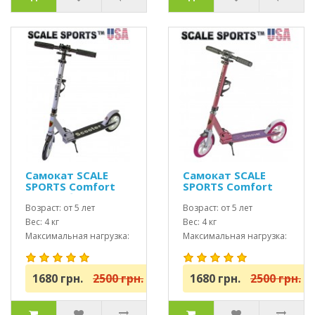
Самокат SCALE
Самокат SCALE
SPORTS Comfort
SPORTS Comfort
(SS-05) белый USA
(SS-05) Розовый
Возраст: от 5 лет
USA
Возраст: от 5 лет
Вес: 4 кг
Вес: 4 кг
Максимальная нагрузка:
Максимальная нагрузка:
до 100 кг
до 100 кг
1680 грн.
2500 грн.
1680 грн.
2500 грн.