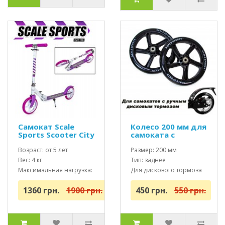
Самокат Scale
Колесо 200 мм для
Sports Scooter City
самоката с
460 Фиолетовый
дисковым
USA
Возраст: от 5 лет
тормозом
Размер: 200 мм
Вес: 4 кг
Тип: заднее
Максимальная нагрузка:
Для дискового тормоза
до 100 кг
1360 грн.
1900 грн.
450 грн.
550 грн.