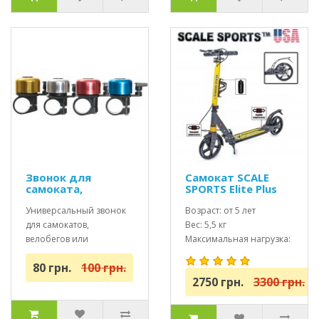
Звонок для
Самокат SCALE
самоката,
SPORTS Elite Plus
велобега и
(ss-04) USA серо-
велосипеда
Универсальный звонок
желтый 2021
Возраст: от 5 лет
для самокатов,
Вес: 5,5 кг
велобегов или
Максимальная нагрузка:
велосипедовСьемный
до 100 кг
80 грн.
100 грн.
(универсальный) звонок
2750 грн.
3300 грн.
для любо..