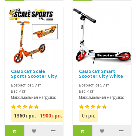
Самокат Scale
Самокат Smart
Sports Scooter City
Scooter City White
460 оранжевый
USA
Возраст: от 5 лет
Возраст: от 5 лет
Вес: 4 кг
Вес: 4 кг
Максимальная нагрузка:
Максимальная нагрузка:
до 100 кг
до 100 кг
1360 грн.
1900 грн.
0 грн.