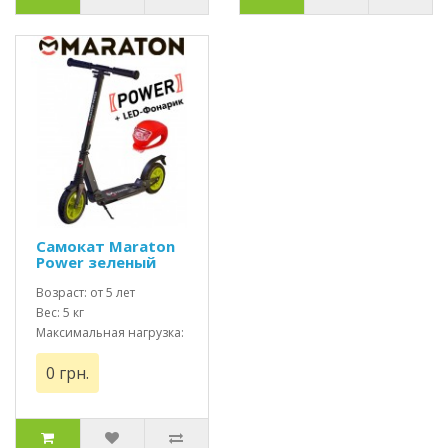
Самокат Maraton
Power зеленый
надувные колеса +
Led фонарик
Возраст: от 5 лет
Вес: 5 кг
Максимальная нагрузка:
до 120 кг
0 грн.