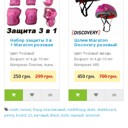
Набор защиты 3 в
Шлем Maraton
1 Maraton розовая
Discovery розовый
звезды
Цвет: Розовый
Цвет: Розовый звезды
Возраст: от 4 до 10 лет
Возраст: от 4 до 10 лет
Материал: Пластик, ткань
Материал: ABS
пластик/EPS пенна
250 грн.
299 грн.
450 грн.
700 грн.
скейт
,
пенни
,
борд
,
пластиковый
,
скейтборд
,
skate
,
skateboard
,
penny
,
board
,
22
,
матовый
,
Black
,
Gold
,
черный
,
золотой