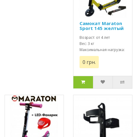
Самокат Maraton
Sport 145 желтый
+ Led фонарик
(2021)
Возраст: от 4 лет
Вес: 3 кг
Максимальная нагрузка:
до 70 кг
0 грн.