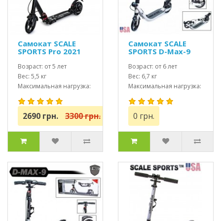
Самокат SCALE
Самокат SCALE
SPORTS Pro 2021
SPORTS D-Max-9
(ss-04) USA Черный
USA дисковые
Возраст: от 5 лет
тормоза белый
Возраст: от 6 лет
Вес: 5,5 кг
Вес: 6,7 кг
Максимальная нагрузка:
Максимальная нагрузка:
до 100 кг
до 115 кг
2690 грн.
3300 грн.
0 грн.