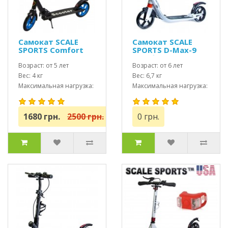
Самокат SCALE
Самокат SCALE
SPORTS Comfort
SPORTS D-Max-9
(SS-05) Черный
USA белый
USA
Возраст: от 5 лет
Возраст: от 6 лет
Вес: 4 кг
Вес: 6,7 кг
Максимальная нагрузка:
Максимальная нагрузка:
до 100 кг
до 115 кг
1680 грн.
2500 грн.
0 грн.