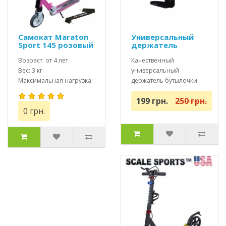
Самокат Maraton
Универсальный
Sport 145 розовый
держатель
+ Led фонарик
бутылочки для
(2021)
Возраст: от 4 лет
самоката,
Качественный
велосипеда и
Вес: 3 кг
универсальный
коляски
Максимальная нагрузка:
держатель бутылочки
до 70 кг
(подстаканник) для
199 грн.
250 грн.
самокатов, велосипедов
0 грн.
или колясок..