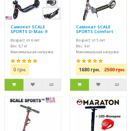
Самокат SCALE
Самокат SCALE
SPORTS D-Max-9
SPORTS Comfort
USA дисковый
(SS-05) белый USA
тормоз черный
Возраст: от 6 лет
Возраст: от 5 лет
Вес: 6,7 кг
Вес: 4 кг
Максимальная нагрузка:
Максимальная нагрузка:
до 115 кг
до 100 кг
0 грн.
1680 грн.
2500 грн.