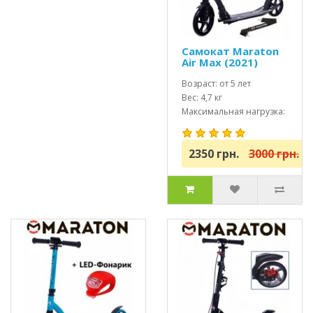
Самокат Maraton
Air Max (2021)
черный + Led
фонарик
Возраст: от 5 лет
Вес: 4,7 кг
Максимальная нагрузка:
до 100 кг
2350 грн.
3000 грн.