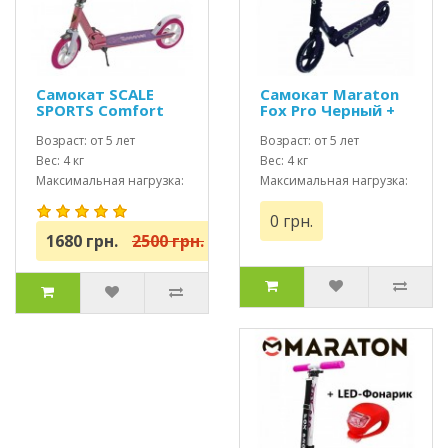
Самокат SCALE
Самокат Maraton
SPORTS Comfort
Fox Pro Черный +
(SS-05) Розовый
Led фонарик
USA
Возраст: от 5 лет
Возраст: от 5 лет
Вес: 4 кг
Вес: 4 кг
Максимальная нагрузка:
Максимальная нагрузка:
до 100 кг
до 100 кг
0 грн.
1680 грн.
2500 грн.