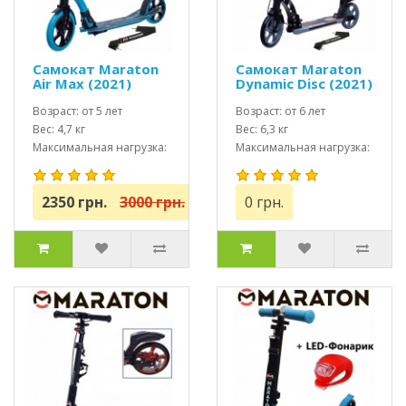
Самокат Maraton
Самокат Maraton
Air Max (2021)
Dynamic Disc (2021)
синий + Led
Черный + Led
фонарик
Возраст: от 5 лет
фонарик
Возраст: от 6 лет
Вес: 4,7 кг
Вес: 6,3 кг
Максимальная нагрузка:
Максимальная нагрузка:
до 100 кг
до 100 кг
2350 грн.
3000 грн.
0 грн.