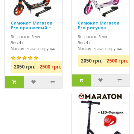
Самокат Maraton
Самокат Maraton
Pro оранжевый +
Pro рисунок
Led фонарик
розовый + Led
Возраст: от 5 лет
фонарик
Возраст: от 5 лет
Вес: 4 кг
Вес: 4 кг
Максимальная нагрузка:
Максимальная нагрузка:
до 100 кг
до 100 кг
2050 грн.
2500 грн.
2050 грн.
2500 грн.