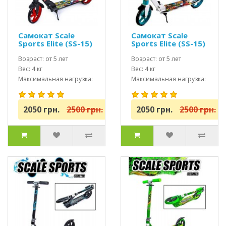
Самокат Scale
Самокат Scale
Sports Elite (SS-15)
Sports Elite (SS-15)
красный + Led
тиффани + Led
фонарик
Возраст: от 5 лет
фонарик
Возраст: от 5 лет
Вес: 4 кг
Вес: 4 кг
Максимальная нагрузка:
Максимальная нагрузка:
до 100 кг
до 100 кг
2050 грн.
2500 грн.
2050 грн.
2500 грн.