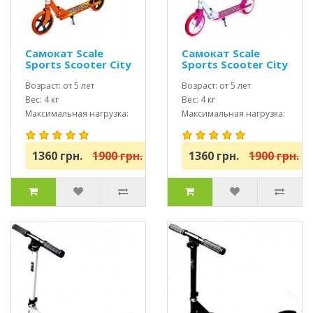
Самокат Scale
Самокат Scale
Sports Scooter City
Sports Scooter City
460 оранжевый
460 Розовый USA
USA
Возраст: от 5 лет
Возраст: от 5 лет
Вес: 4 кг
Вес: 4 кг
Максимальная нагрузка:
Максимальная нагрузка:
до 100 кг
до 100 кг
1360 грн.
1900 грн.
1360 грн.
1900 грн.