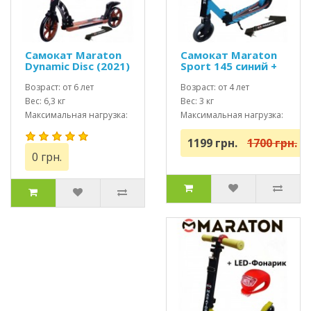
Самокат Maraton
Самокат Maraton
Dynamic Disc (2021)
Sport 145 синий +
оранжевый + Led
Led фонарик
фонарик
Возраст: от 6 лет
(2021)
Возраст: от 4 лет
Вес: 6,3 кг
Вес: 3 кг
Максимальная нагрузка:
Максимальная нагрузка:
до 100 кг
до 70 кг
1199 грн.
1700 грн.
0 грн.