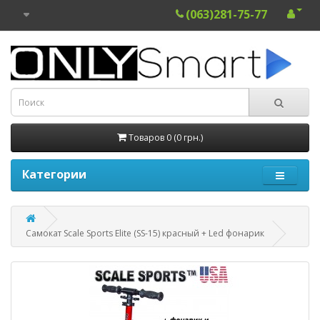
(063)281-75-77
Товаров 0 (0 грн.)
Категории
Самокат Scale Sports Elite (SS-15) красный + Led фонарик