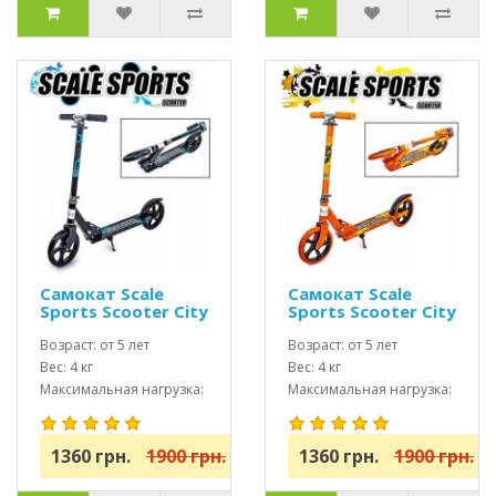
Самокат Scale
Самокат Scale
Sports Scooter City
Sports Scooter City
460 Черный USA
460 оранжевый
Возраст: от 5 лет
USA
Возраст: от 5 лет
Вес: 4 кг
Вес: 4 кг
Максимальная нагрузка:
Максимальная нагрузка:
до 100 кг
до 100 кг
1360 грн.
1900 грн.
1360 грн.
1900 грн.