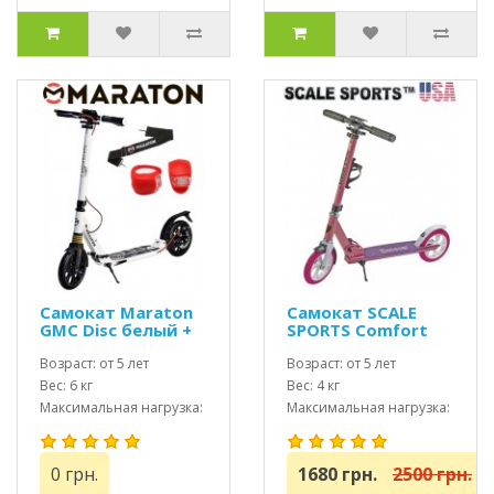
Самокат Maraton
Самокат SCALE
GMC Disc белый +
SPORTS Comfort
LED фонарик
(SS-05) Розовый
(2020)
Возраст: от 5 лет
USA
Возраст: от 5 лет
Вес: 6 кг
Вес: 4 кг
Максимальная нагрузка:
Максимальная нагрузка:
до 100 кг
до 100 кг
0 грн.
1680 грн.
2500 грн.