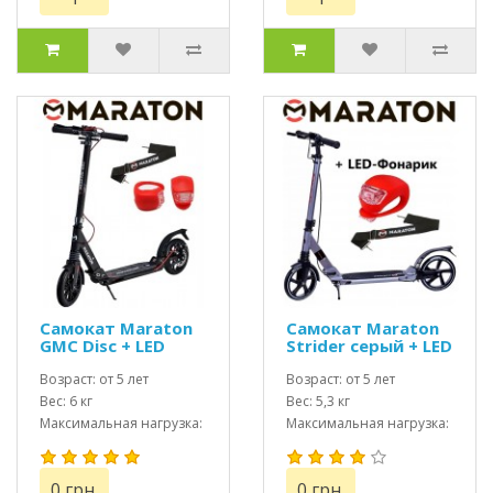
Самокат Maraton
Самокат Maraton
GMC Disc + LED
Strider серый + LED
фонарик (2020)
фонарик
Черно-серый
Возраст: от 5 лет
Возраст: от 5 лет
Вес: 6 кг
Вес: 5,3 кг
Максимальная нагрузка:
Максимальная нагрузка:
до 100 кг
до 100 кг
0 грн.
0 грн.