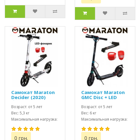
Самокат Maraton
Самокат Maraton
Decider (2020)
GMC Disc + LED
белый + LED
фонарик (2020)
фонарик
Возраст: от 5 лет
Черный Изумруд
Возраст: от 5 лет
Вес: 5,3 кг
Вес: 6 кг
Максимальная нагрузка:
Максимальная нагрузка:
до 100 кг
до 100 кг
0 грн.
0 грн.