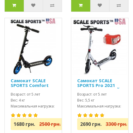
Самокат SCALE
Самокат SCALE
SPORTS Comfort
SPORTS Pro 2021
(SS-05) Черный
(ss-04) USA БЕЛЫЙ
USA
Возраст: от 5 лет
Возраст: от 5 лет
Вес: 4 кг
Вес: 5,5 кг
Максимальная нагрузка:
Максимальная нагрузка:
до 100 кг
до 100 кг
1680 грн.
2500 грн.
2690 грн.
3300 грн.