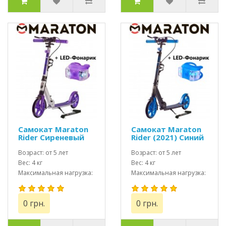
Самокат Maraton
Самокат Maraton
Rider Сиреневый
Rider (2021) Синий
(фиолетовый)
+ LED фонарик
(2021) + LED
Возраст: от 5 лет
Возраст: от 5 лет
фонарик
Вес: 4 кг
Вес: 4 кг
Максимальная нагрузка:
Максимальная нагрузка:
до 100 кг
до 100 кг
0 грн.
0 грн.