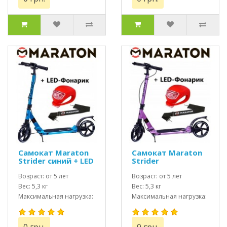
Самокат Maraton
Самокат Maraton
Strider синий + LED
Strider
фонарик
фиолетовый + LED
Возраст: от 5 лет
фонарик
Возраст: от 5 лет
Вес: 5,3 кг
Вес: 5,3 кг
Максимальная нагрузка:
Максимальная нагрузка:
до 100 кг
до 100 кг