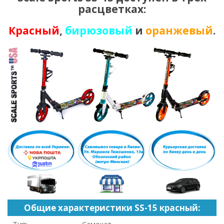
расцветках:
Красный
,
бирюзовый
и
оранжевый
.
Общие характеристики SS-15 красный: