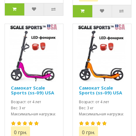
Самокат Scale
Самокат Scale
Sports (ss-09) USA
Sports (ss-09) USA
Розовый + Led
Оранжевый + Led
фонарик
Возраст: от 4 лет
фонарик
Возраст: от 4 лет
Вес: 3 кг
Вес: 3 кг
Максимальная нагрузка:
Максимальная нагрузка:
до 80 кг
до 80 кг
0 грн.
0 грн.