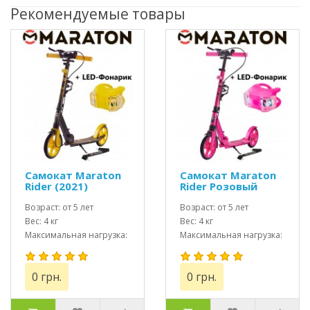
Рекомендуемые товары
Самокат Maraton
Самокат Maraton
Rider (2021)
Rider Розовый
Желтый + LED
(2021) + LED
фонарик
Возраст: от 5 лет
фонарик
Возраст: от 5 лет
Вес: 4 кг
Вес: 4 кг
Максимальная нагрузка:
Максимальная нагрузка:
до 100 кг
до 100 кг
0 грн.
0 грн.