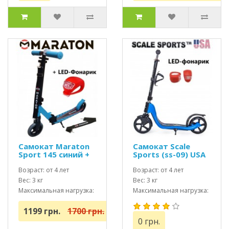
Самокат Maraton
Самокат Scale
Sport 145 синий +
Sports (ss-09) USA
Led фонарик
Синий + Led
(2021)
Возраст: от 4 лет
фонарик
Возраст: от 4 лет
Вес: 3 кг
Вес: 3 кг
Максимальная нагрузка:
Максимальная нагрузка:
до 70 кг
до 80 кг
1199 грн.
1700 грн.
0 грн.