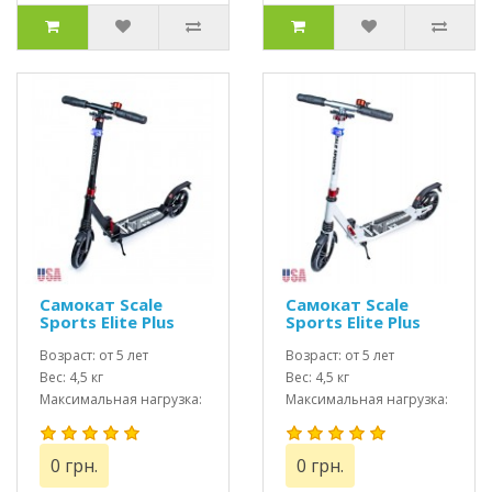
Самокат Scale
Самокат Scale
Sports Elite Plus
Sports Elite Plus
(ss-07) USA Черный
(ss-07) USA Белый
ножной тормоз
Возраст: от 5 лет
ножной тормоз
Возраст: от 5 лет
Вес: 4,5 кг
Вес: 4,5 кг
Максимальная нагрузка:
Максимальная нагрузка:
до 100 кг
до 100 кг
0 грн.
0 грн.