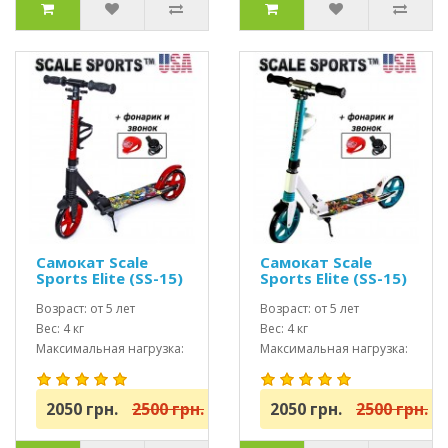
Самокат Scale
Самокат Scale
Sports Elite (SS-15)
Sports Elite (SS-15)
красный + Led
тиффани + Led
фонарик
Возраст: от 5 лет
фонарик
Возраст: от 5 лет
Вес: 4 кг
Вес: 4 кг
Максимальная нагрузка:
Максимальная нагрузка:
до 100 кг
до 100 кг
2050 грн.
2500 грн.
2050 грн.
2500 грн.