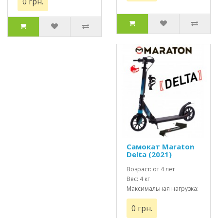
0 грн.
Самокат Maraton
Delta (2021)
Черный + LED
фонарик и
Возраст: от 4 лет
держатель
Вес: 4 кг
Максимальная нагрузка:
до 100 кг
0 грн.