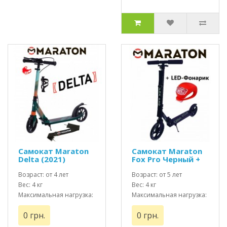
Самокат Maraton
Самокат Maraton
Delta (2021)
Fox Pro Черный +
Зеленый + LED
Led фонарик
фонарик и
Возраст: от 4 лет
Возраст: от 5 лет
держатель
Вес: 4 кг
Вес: 4 кг
Максимальная нагрузка:
Максимальная нагрузка:
до 100 кг
до 100 кг
0 грн.
0 грн.