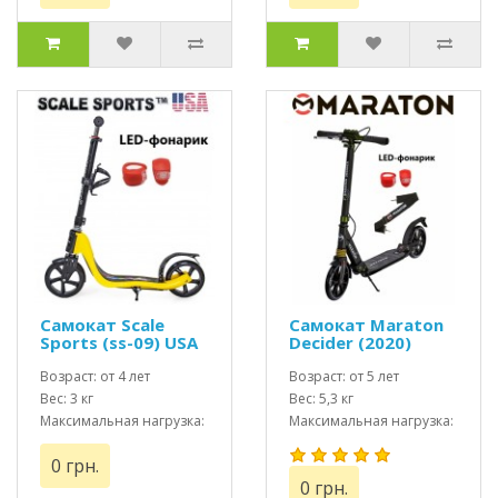
Самокат Scale
Самокат Maraton
Sports (ss-09) USA
Decider (2020)
Желтый + Led
черный + LED
фонарик
Возраст: от 4 лет
фонарик
Возраст: от 5 лет
Вес: 3 кг
Вес: 5,3 кг
Максимальная нагрузка:
Максимальная нагрузка:
до 80 кг
до 100 кг
0 грн.
0 грн.