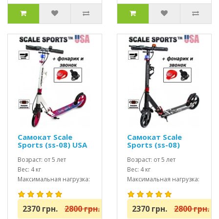
Самокат Scale
Самокат Scale
Sports (ss-08) USA
Sports (ss-08)
Бело-розовый +
черный USA + led
Led фонарик
Возраст: от 5 лет
фонарик
Возраст: от 5 лет
Вес: 4 кг
Вес: 4 кг
Максимальная нагрузка:
Максимальная нагрузка:
до 100 кг
до 100 кг
2370 грн.
2800 грн.
2370 грн.
2800 грн.